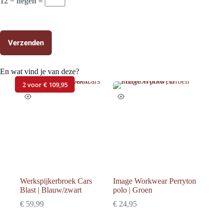
12 − negen =
Verzenden
En wat vind je van deze?
2 voor € 109,95
Werkspijkerbroek Cars
Image Workwear Perryton
Blast | Blauw/zwart
polo | Groen
€
59,99
€
24,95