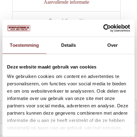
Aanvullende informatie
Beoordelingen (1)
Toestemming
Details
Over
Zip Sweater – Sweater met halve rits
70% Gekamde Katoen – 30%Polyester – 290 Gram
Normale moderne Pasvorm
Deze website maakt gebruik van cookies
Raglan mouwen
Stevige Manchetten en Zoom
We gebruiken cookies om content en advertenties te
Comfortabel door geruwde binnenkant
personaliseren, om functies voor social media te bieden
Hoge Pillingraad – Kleurvast – Maatvast
en om ons websiteverkeer te analyseren. Ook delen we
informatie over uw gebruik van onze site met onze
partners voor social media, adverteren en analyse. Deze
Voor wie
Heren
partners kunnen deze gegevens combineren met andere
Kleur
Zwart
informatie die u aan ze heeft verstrekt of die ze hebben
verzameld op basis van uw gebruik van hun services.
Materiaal
70% Katoen, 30% Polyester