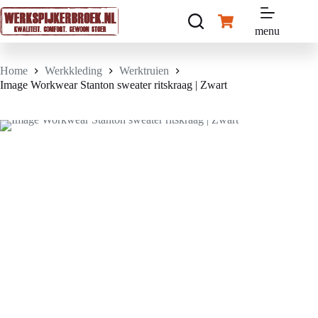
Ga
naar
Winkelwagen
de
menu
inhoud
Home
Werkkleding
Werktruien
Image Workwear Stanton sweater ritskraag | Zwart