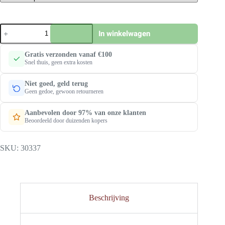
Image
In winkelwagen
Workwear
Stanton
sweater
Gratis verzonden vanaf €100
ritskraag
Snel thuis, geen extra kosten
|
Zwart
Niet goed, geld terug
aantal
Geen gedoe, gewoon retourneren
Aanbevolen door 97% van onze klanten
Beoordeeld door duizenden kopers
SKU:
30337
Beschrijving