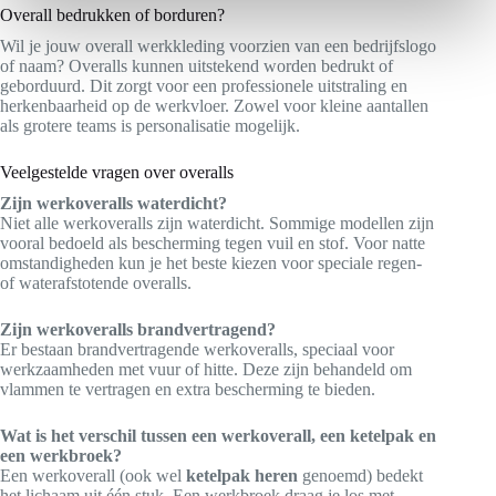
i
Overall bedrukken of borduren?
e
Wil je jouw overall werkkleding voorzien van een bedrijfslogo
of naam? Overalls kunnen uitstekend worden bedrukt of
geborduurd. Dit zorgt voor een professionele uitstraling en
herkenbaarheid op de werkvloer. Zowel voor kleine aantallen
als grotere teams is personalisatie mogelijk.
Veelgestelde vragen over overalls
Zijn werkoveralls waterdicht?
Niet alle werkoveralls zijn waterdicht. Sommige modellen zijn
vooral bedoeld als bescherming tegen vuil en stof. Voor natte
omstandigheden kun je het beste kiezen voor speciale regen-
of waterafstotende overalls.
Zijn werkoveralls brandvertragend?
Er bestaan brandvertragende werkoveralls, speciaal voor
werkzaamheden met vuur of hitte. Deze zijn behandeld om
vlammen te vertragen en extra bescherming te bieden.
Wat is het verschil tussen een werkoverall, een ketelpak en
een werkbroek?
Een werkoverall (ook wel
ketelpak heren
genoemd) bedekt
het lichaam uit één stuk. Een werkbroek draag je los met