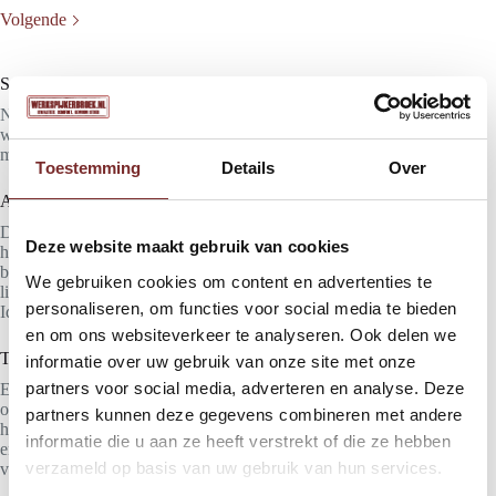
Volgende
Soorten heren overalls
Niet elke werkoverall is hetzelfde. Afhankelijk van je
werkzaamheden en voorkeur kun je kiezen uit verschillende
modellen.
Toestemming
Details
Over
Amerikaanse overalls
De Amerikaanse overall, ook wel bekend als boer overall,
Deze website maakt gebruik van cookies
herken je aan de bretels en het open bovenlijf. Dit type overall
biedt veel bewegingsvrijheid en wordt vaak gedragen bij
We gebruiken cookies om content en advertenties te
lichtere werkzaamheden of in combinatie met een trui of jas.
personaliseren, om functies voor social media te bieden
Ideaal voor wie flexibiliteit belangrijk vindt.
en om ons websiteverkeer te analyseren. Ook delen we
Tuinbroek
informatie over uw gebruik van onze site met onze
partners voor social media, adverteren en analyse. Deze
Een tuinbroek lijkt sterk op de Amerikaanse overall en wordt
ook wel een bretelbroek genoemd. Dit model is populair bij
partners kunnen deze gegevens combineren met andere
hoveniers, monteurs en klussers. Door het mouwloze ontwerp
informatie die u aan ze heeft verstrekt of die ze hebben
en de verstelbare schouderbanden werk je comfortabel en vrij,
verzameld op basis van uw gebruik van hun services.
vooral bij warmer weer.