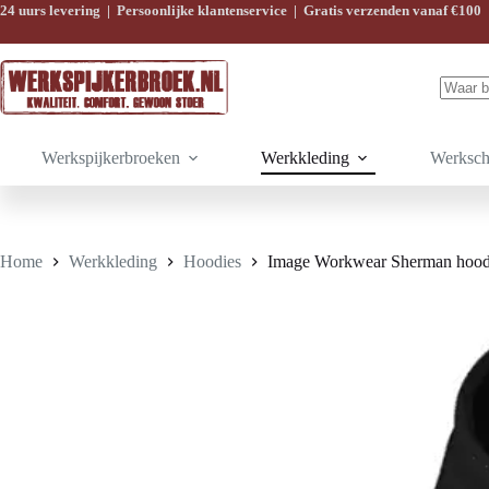
Ga
24 uurs levering | Persoonlijke klantenservice | Gratis verzenden vanaf €100
naar
de
inhoud
Geen
resulta
Werkspijkerbroeken
Werkkleding
Werksch
Home
Werkkleding
Hoodies
Image Workwear Sherman hoodie