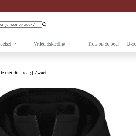
ten
oeisel
Vrijetijdskleding
Trots op de boer
B-oe
 met rits kraag | Zwart