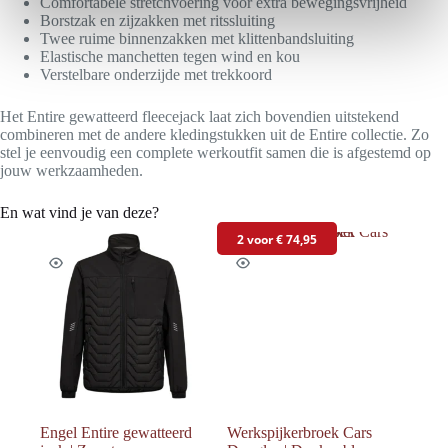
Comfortabele stretchvoering voor extra bewegingsvrijheid
Borstzak en zijzakken met ritssluiting
i
Twee ruime binnenzakken met klittenbandsluiting
e
Elastische manchetten tegen wind en kou
Verstelbare onderzijde met trekkoord
Het Entire gewatteerd fleecejack laat zich bovendien uitstekend
combineren met de andere kledingstukken uit de Entire collectie. Zo
stel je eenvoudig een complete werkoutfit samen die is afgestemd op
jouw werkzaamheden.
En wat vind je van deze?
2 voor € 74,95
Engel Entire gewatteerd
Werkspijkerbroek Cars