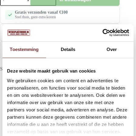
Entire
gewatteerd
fleecejack
Gratis verzonden vanaf €100
|
Snel thuis, geen extra kosten
Antracietgrijs/rood
aantal
Niet goed, geld terug
Geen gedoe, gewoon retourneren
Aanbevolen door 97% van onze klanten
Toestemming
Details
Over
Beoordeeld door duizenden kopers
SKU:
30888
Deze website maakt gebruik van cookies
We gebruiken cookies om content en advertenties te
personaliseren, om functies voor social media te bieden
en om ons websiteverkeer te analyseren. Ook delen we
Beschrijving
informatie over uw gebruik van onze site met onze
partners voor social media, adverteren en analyse. Deze
partners kunnen deze gegevens combineren met andere
Aanvullende informatie
informatie die u aan ze heeft verstrekt of die ze hebben
verzameld op basis van uw gebruik van hun services.
Beoordelingen (0)