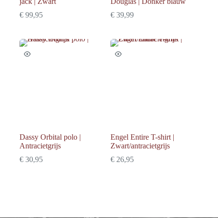
jack | Zwart
Douglas | Donker blauw
€
99,95
€
39,99
Dassy Orbital polo |
Engel Entire T-shirt |
Antracietgrijs
Zwart/antracietgrijs
€
30,95
€
26,95