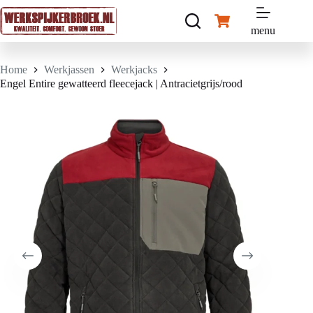
Ga
naar
Winkelwagen
de
menu
inhoud
Home
Werkjassen
Werkjacks
Engel Entire gewatteerd fleecejack | Antracietgrijs/rood