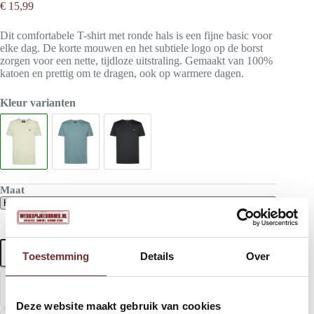
€
15,99
Dit comfortabele T-shirt met ronde hals is een fijne basic voor
elke dag. De korte mouwen en het subtiele logo op de borst
zorgen voor een nette, tijdloze uitstraling. Gemaakt van 100%
katoen en prettig om te dragen, ook op warmere dagen.
Kleur varianten
Maat
Petrol
In winkelwagen
Toestemming
Details
Over
T-
shirt
|
Gratis verzonden vanaf €100
Licht
Snel thuis, geen extra kosten
groen
Deze website maakt gebruik van cookies