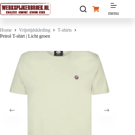
Ga
naar
Winkelwagen
de
menu
inhoud
Home
Vrijetijdskleding
T-shirts
Petrol T-shirt | Licht groen