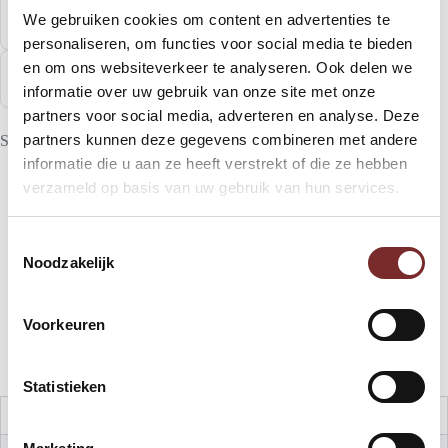
aantal
Niet goed, geld terug
We gebruiken cookies om content en advertenties te
Geen gedoe, gewoon retourneren
personaliseren, om functies voor social media te bieden
en om ons websiteverkeer te analyseren. Ook delen we
Aanbevolen door 97% van onze klanten
Beoordeeld door duizenden kopers
informatie over uw gebruik van onze site met onze
partners voor social media, adverteren en analyse. Deze
partners kunnen deze gegevens combineren met andere
SKU:
30526
informatie die u aan ze heeft verstrekt of die ze hebben
verzameld op basis van uw gebruik van hun services.
Aanvullende informatie
T
Noodzakelijk
o
e
Beoordelingen (0)
s
Voorkeuren
t
e
m
Statistieken
m
Model
M-ROS-TSR002 – 6173 – Desert Sage
i