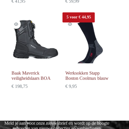
€
41,95
€
59,99
5 voor € 44,95
Baak Maverick
Werksokken Stapp
veiligheidslaars BOA
Boston Coolmax blauw
€
198,75
€
9,95
Meld je aan voor onze nieuwsbrief en wordt op de hoogte
gehouden van nieuwe collecties en aanbiedingen