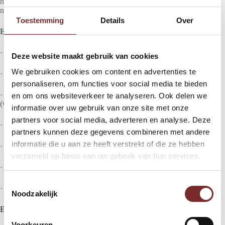
heeft een licht geruwd oppervlak en heeft hierdoor zeer goede grip in
natte omstandigheden.
Toestemming
Details
Over
Eigenschappen:
· Dubbele liner
Deze website maakt gebruik van cookies
We gebruiken cookies om content en advertenties te
· Acryl Fleece binnenvoering
personaliseren, om functies voor social media te bieden
· 3/4 Gecoat met PVC Microporeus foam Water-reppelent
en om ons websiteverkeer te analyseren. Ook delen we
(waterafstotend)
informatie over uw gebruik van onze site met onze
partners voor social media, adverteren en analyse. Deze
· Anti-Bacterieel
partners kunnen deze gegevens combineren met andere
informatie die u aan ze heeft verstrekt of die ze hebben
· Geruwd oppervlak coating
verzameld op basis van uw gebruik van hun services.
· Ademend & comfortabel
T
· Keuringen conform: EN420 / EN388:2016 / EN511
Noodzakelijk
o
e
En wat vind je van deze?
s
5 voor € 44,95
Voorkeuren