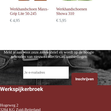
Werkhandschoen Maxx-
Werkhandschoenen
Grip Lite 50-245
Showa 310
€
4,95
€
5,95
Meld je aan voor onze nieuwsbrief en wordt op de hoogte
gehouden van nieuwe collecties en aanbiedingen
E-mailadres:
Werkspijkerbroek
Hogeweg 2
3284 KG Zuid-Beijerland