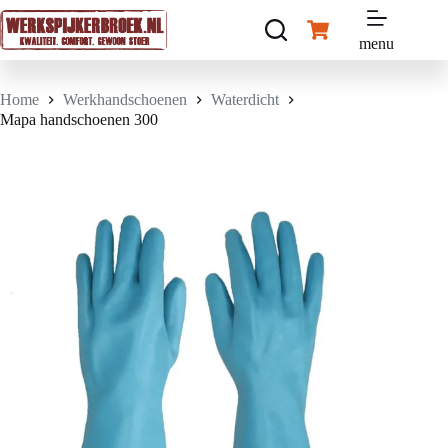
Ga
naar
Winkelwagen
de
menu
inhoud
Home
Werkhandschoenen
Waterdicht
Mapa handschoenen 300