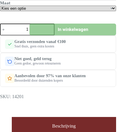
Maat
Mapa
In winkelwagen
handschoenen
300
aantal
Gratis verzonden vanaf €100
Snel thuis, geen extra kosten
Niet goed, geld terug
Geen gedoe, gewoon retourneren
Aanbevolen door 97% van onze klanten
Beoordeeld door duizenden kopers
SKU:
14201
Beschrijving