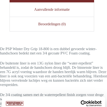
Aanvullende informatie
Beoordelingen (0)
De PSP Winter Dry Grip 18-800 is een dubbel gevoerde winter-
handschoen bedekt met een 3⁄4 gecoate PVC Foam coating.
De buitenste liner is een 13G nylon liner die “water-repellent”
behandeld is, zodat de handschoen droog blijft. De binnenste liner is
een 7G acryl voering waardoor de handen heerlijk warm blijven. Deze
liner is ook nog voorzien van een anti-bacteriële behandeling. Hierdoor
blijven vervelende luchtjes weg en kunnen bacteriën zich niet verder
verspreiden.
De 3⁄4 coating samen met de waterrepellent finish zorgen voor droge
warme handen in koude natte omstandigheden. De ademende rug
zorgt voor goede ventilatie. De PVC Micro- poreus Foam coating