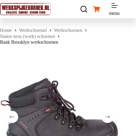
Ga
naar
Winkelwagen
de
menu
inhoud
Home
Werkschoeisel
Werkschoenen
Stalen neus (werk) schoenen
Baak Brooklyn werkschoenen