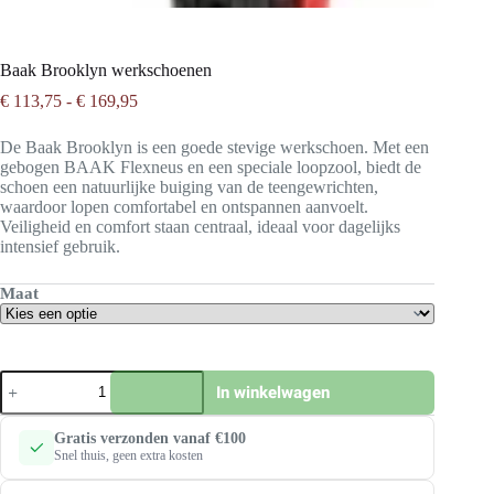
Baak Brooklyn werkschoenen
Prijsklasse:
€
113,75
-
€
169,95
€ 113,75
tot
De Baak Brooklyn is een goede stevige werkschoen. Met een
€ 169,95
gebogen BAAK Flexneus en een speciale loopzool, biedt de
schoen een natuurlijke buiging van de teengewrichten,
waardoor lopen comfortabel en ontspannen aanvoelt.
Veiligheid en comfort staan centraal, ideaal voor dagelijks
intensief gebruik.
Maat
Baak
In winkelwagen
Brooklyn
werkschoenen
aantal
Gratis verzonden vanaf €100
Snel thuis, geen extra kosten