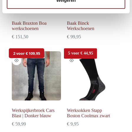
Weigeren
c
t
i
Baak Braxton Boa
Baak Binck
e
werkschoenen
Werkschoenen
€
151,50
€
99,95
2 voor € 109,95
5 voor € 44,95
Werkspijkerbroek Cars
Werksokken Stapp
Blast | Donker blauw
Boston Coolmax zwart
€
59,99
€
9,95