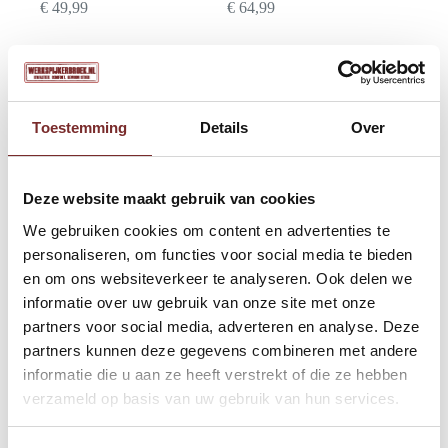
€
49,99
€
64,99
2 voor € 119,95
2 voor € 129,95
Toestemming
Details
Over
Deze website maakt gebruik van cookies
We gebruiken cookies om content en advertenties te
personaliseren, om functies voor social media te bieden
Werkspijkerbroek Cars
Werkspijkerbroek Cars
Tower | Donker blauw
Bates | Grijs
en om ons websiteverkeer te analyseren. Ook delen we
informatie over uw gebruik van onze site met onze
€
69,99
€
64,99
partners voor social media, adverteren en analyse. Deze
partners kunnen deze gegevens combineren met andere
2 voor € 109,95
2 voor € 89,95
informatie die u aan ze heeft verstrekt of die ze hebben
verzameld op basis van uw gebruik van hun services.