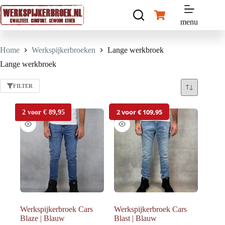
Ga
naar
Winkelwagen
de
menu
inhoud
Home
Werkspijkerbroeken
Lange werkbroek
Lange werkbroek
FILTER
2 voor € 109,95
2 voor € 89,95
Werkspijkerbroek Cars
Werkspijkerbroek Cars
Blaze | Blauw
Blast | Blauw